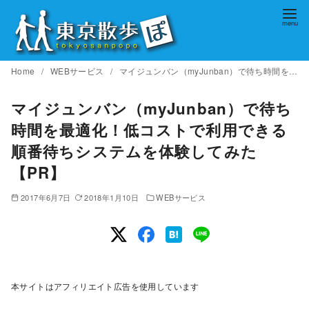
コ
ン
テ
ン
Home
WEBサービス
マイジュンバン（myJunban）で待ち時間を最適化！低コストで利用できる順番待ちシステムを体験してみた【PR】
ツ
へ
マイジュンバン（myJunban）で待ち
移
時間を最適化！低コストで利用できる
動
順番待ちシステムを体験してみた
【PR】
2017年6月7日
2018年1月10日
WEBサービス
本サイトはアフィリエイト広告を使用しています