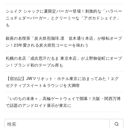
イ
ブ
シェイク シャックに夏限定バーガー登場！刺激的な「ハラペー
ニョチェダーバーガー」とクリーミーな「アボカドシェイク」
も
銀座の名喫茶「炭火焙煎珈琲.凛 並木通り本店」が移転オープ
ン！23年愛される炭火焙煎コーヒーを味わう
札幌の名店「成吉思汗だるま 東京本店」が上野御徒町にオープ
ン！ブランド初のテーブル席も
【宿泊記】JWマリオット・ホテル東京に泊まってみた！エグ
ゼクティブスイート＆ラウンジを大満喫
「いのちの未来＋」高輪ゲートウェイで開幕！大阪・関西万博
で話題のアンドロイド展示が東京に