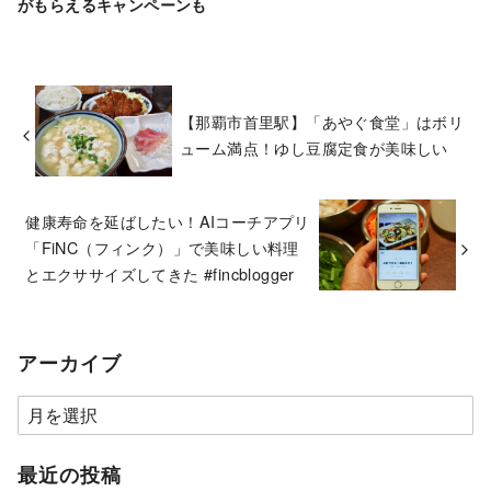
がもらえるキャンペーンも
【那覇市首里駅】「あやぐ食堂」はボリ
ューム満点！ゆし豆腐定食が美味しい
健康寿命を延ばしたい！AIコーチアプリ
「FiNC（フィンク）」で美味しい料理
とエクササイズしてきた #fincblogger
アーカイブ
ア
ー
カ
最近の投稿