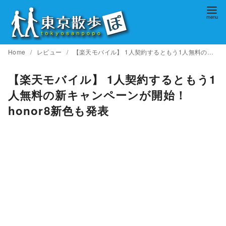
コ
ン
テ
ン
Home
レビュー
【楽天モバイル】 1人契約するともう1人無料の新キャンペーンが開始！honor8新色も発表
ツ
へ
【楽天モバイル】 1人契約するともう1
移
人無料の新キャンペーンが開始！
動
honor8新色も発表