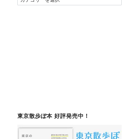
テ
ゴ
リ
ー
東京散歩ぽ本 好評発売中！