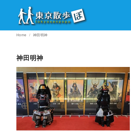
コ
ン
テ
ン
ツ
Home
神田明神
へ
移
神田明神
動