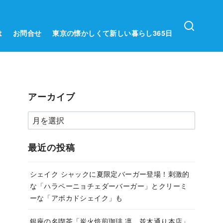
は
お問合せ
東京の懐かしくて新しい暮らし365日
アーカイブ
ア
ー
カ
最近の投稿
イ
ブ
シェイク シャックに夏限定バーガー登場！刺激的
な「ハラペーニョチェダーバーガー」とクリーミ
ーな「アボカドシェイク」も
銀座の名喫茶「炭火焙煎珈琲.凛 並木通り本店」