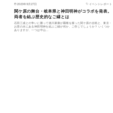
2023年9月27日
イベントレポート
関ケ原の舞台・岐阜県と神田明神がコラボを発表。
両者を結ぶ歴史的なご縁とは
石田三成との争いに勝って徳川家康が覇権を握った関ケ原の合戦と、東京・
お茶の水にある神田明神を結ぶご縁が何か、ご存じでしょうか？ いくつか
ありますが、一つは中山…