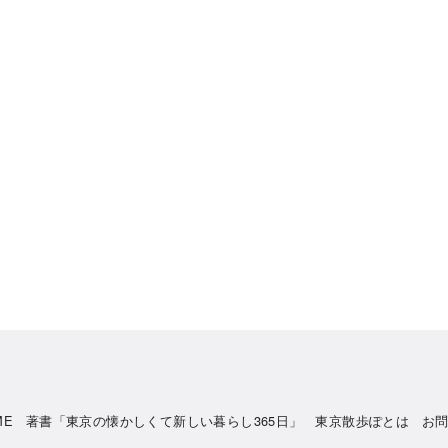
ME
著書「東京の懐かしくて新しい暮らし365日」
東京散歩ぽとは
お