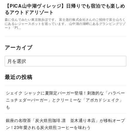
【PICA山中湖ヴィレッジ】日帰りでも宿泊でも楽しめ
るアウトドアリゾート
森に住んでみたい東京散歩ぽです。 富士急行株式会社さんのご招待で富士山ろく
にあるレジャースポットを巡っています。 山中湖の湖畔にあるグランピングリゾ
ート「PI…
アーカイブ
ア
ー
カ
最近の投稿
イ
ブ
シェイク シャックに夏限定バーガー登場！刺激的な「ハラペー
ニョチェダーバーガー」とクリーミーな「アボカドシェイク」
も
銀座の名喫茶「炭火焙煎珈琲.凛 並木通り本店」が移転オープ
ン！23年愛される炭火焙煎コーヒーを味わう