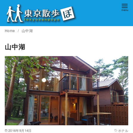
コ
ン
テ
ン
Home
山中湖
ツ
へ
山中湖
移
動
2016年9月14日
ホテル