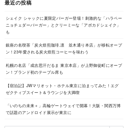
カ
最近の投稿
イ
ブ
シェイク シャックに夏限定バーガー登場！刺激的な「ハラペー
ニョチェダーバーガー」とクリーミーな「アボカドシェイク」
も
銀座の名喫茶「炭火焙煎珈琲.凛 並木通り本店」が移転オープ
ン！23年愛される炭火焙煎コーヒーを味わう
札幌の名店「成吉思汗だるま 東京本店」が上野御徒町にオープ
ン！ブランド初のテーブル席も
【宿泊記】JWマリオット・ホテル東京に泊まってみた！エグ
ゼクティブスイート＆ラウンジを大満喫
「いのちの未来＋」高輪ゲートウェイで開幕！大阪・関西万博
で話題のアンドロイド展示が東京に