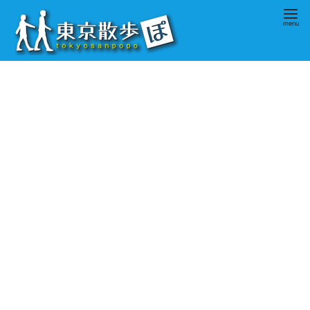
コ
ン
テ
ン
ツ
へ
移
動