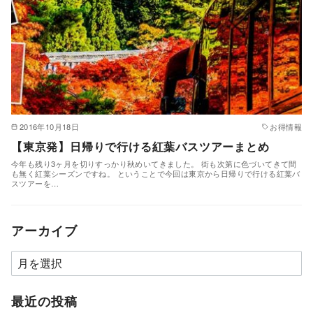
2016年10月18日
お得情報
【東京発】日帰りで行ける紅葉バスツアーまとめ
今年も残り3ヶ月を切りすっかり秋めいてきました。 街も次第に色づいてきて間
も無く紅葉シーズンですね。 ということで今回は東京から日帰りで行ける紅葉バ
スツアーを…
アーカイブ
ア
ー
カ
最近の投稿