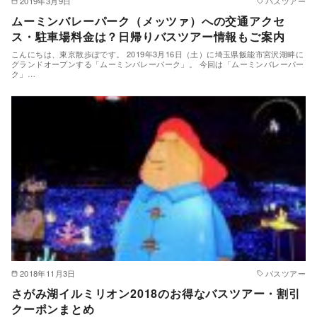
2019年3月9日
バスツアー
ムーミンバレーパーク（メッツァ）への交通アクセ
ス・駐車場料金は？日帰りバスツアー情報もご案内
こんにちは、東京散歩ぽです。 2019年3月16日（土）に埼玉県飯能市宮沢湖畔に
グランドオープンする「ムーミンバレーパーク」。 今回は「ムーミンバレーパー
ク」…
2018年11月3日
バスツアー
さがみ湖イルミリオン2018のお得なバスツアー・割引
クーポンまとめ