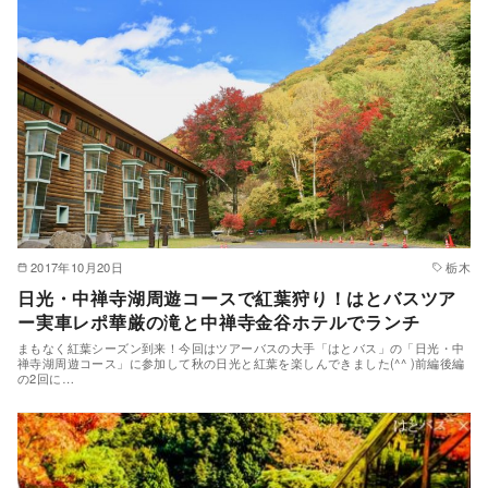
2017年10月20日
栃木
日光・中禅寺湖周遊コースで紅葉狩り！はとバスツア
ー実車レポ華厳の滝と中禅寺金谷ホテルでランチ
まもなく紅葉シーズン到来！今回はツアーバスの大手「はとバス」の「日光・中
禅寺湖周遊コース」に参加して秋の日光と紅葉を楽しんできました(^^ )前編後編
の2回に…