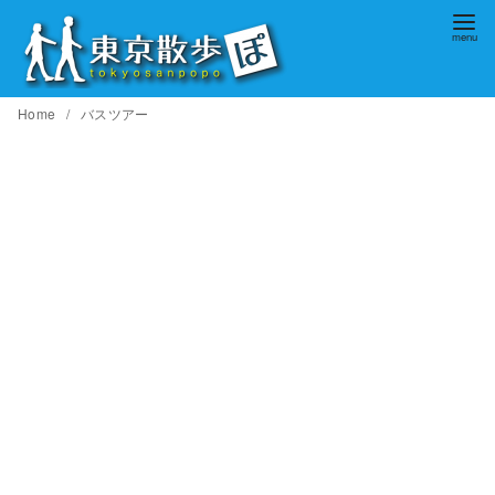
コ
ン
テ
ン
Home
バスツアー
ツ
へ
移
動