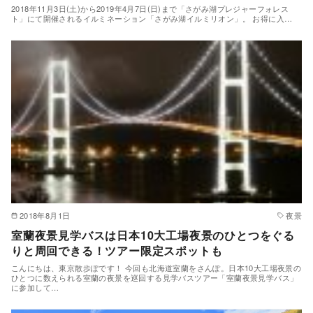
2018年11月3日(土)から2019年4月7日(日)まで「さがみ湖プレジャーフォレス
ト」にて開催されるイルミネーション「さがみ湖イルミリオン」。 お得に入…
2018年8月1日
夜景
室蘭夜景見学バスは日本10大工場夜景のひとつをぐる
りと周回できる！ツアー限定スポットも
こんにちは、東京散歩ぽです！ 今回も北海道室蘭をさんぽ。日本10大工場夜景の
ひとつに数えられる室蘭の夜景を巡回する見学バスツアー「室蘭夜景見学バス」
に参加して…