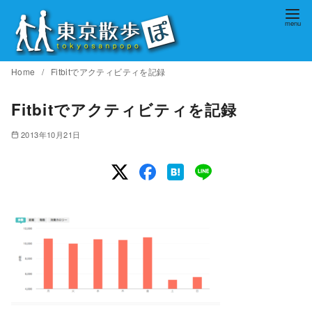
コ
ン
テ
ン
Home
Fitbitでアクティビティを記録
ツ
へ
Fitbitでアクティビティを記録
移
2013年10月21日
動