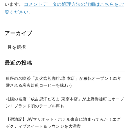
います。
コメントデータの処理方法の詳細はこちらをご
覧ください
。
アーカイブ
ア
ー
カ
最近の投稿
イ
ブ
銀座の名喫茶「炭火焙煎珈琲.凛 本店」が移転オープン！23年
愛される炭火焙煎コーヒーを味わう
札幌の名店「成吉思汗だるま 東京本店」が上野御徒町にオープ
ン！ブランド初のテーブル席も
【宿泊記】JWマリオット・ホテル東京に泊まってみた！エグ
ゼクティブスイート＆ラウンジを大満喫