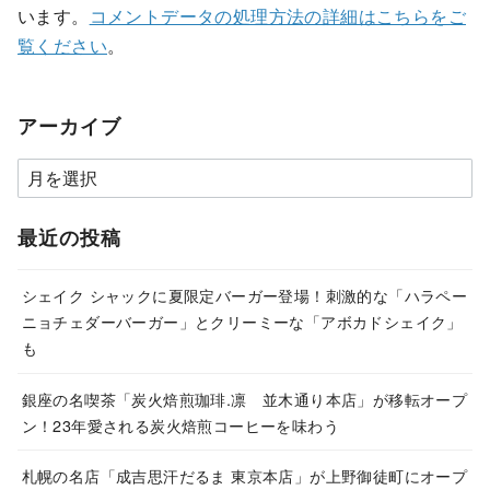
います。
コメントデータの処理方法の詳細はこちらをご
覧ください
。
アーカイブ
ア
ー
カ
最近の投稿
イ
ブ
シェイク シャックに夏限定バーガー登場！刺激的な「ハラペー
ニョチェダーバーガー」とクリーミーな「アボカドシェイク」
も
銀座の名喫茶「炭火焙煎珈琲.凛 並木通り本店」が移転オープ
ン！23年愛される炭火焙煎コーヒーを味わう
札幌の名店「成吉思汗だるま 東京本店」が上野御徒町にオープ