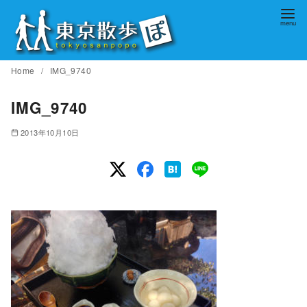
コ
ン
テ
ン
Home
IMG_9740
ツ
へ
IMG_9740
移
2013年10月10日
動