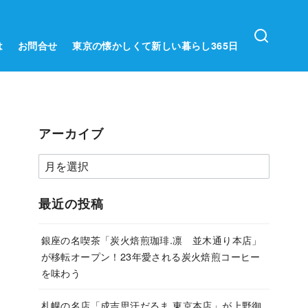
は
お問合せ
東京の懐かしくて新しい暮らし365日
アーカイブ
ア
ー
カ
最近の投稿
イ
ブ
銀座の名喫茶「炭火焙煎珈琲.凛 並木通り本店」
が移転オープン！23年愛される炭火焙煎コーヒー
を味わう
札幌の名店「成吉思汗だるま 東京本店」が上野御