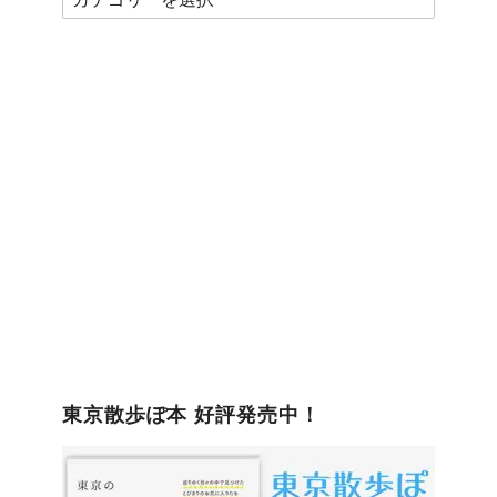
テ
ゴ
リ
ー
東京散歩ぽ本 好評発売中！