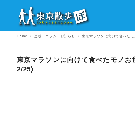
コ
ン
テ
ン
ツ
Home
連載・コラム・お知らせ
東京マラソンに向けて食べたモノ
へ
移
東京マラソンに向けて食べたモノお
動
2/25)