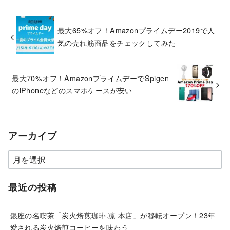
最大65%オフ！Amazonプライムデー2019で人
気の売れ筋商品をチェックしてみた
最大70%オフ！AmazonプライムデーでSpigen
のiPhoneなどのスマホケースが安い
アーカイブ
ア
ー
カ
最近の投稿
イ
ブ
銀座の名喫茶「炭火焙煎珈琲.凛 本店」が移転オープン！23年
愛される炭火焙煎コーヒーを味わう