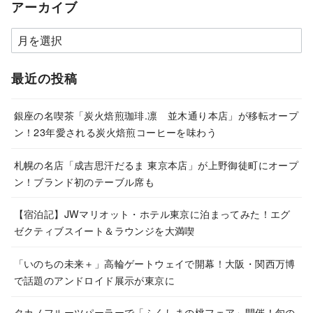
アーカイブ
ア
ー
カ
最近の投稿
イ
ブ
銀座の名喫茶「炭火焙煎珈琲.凛 並木通り本店」が移転オープ
ン！23年愛される炭火焙煎コーヒーを味わう
札幌の名店「成吉思汗だるま 東京本店」が上野御徒町にオープ
ン！ブランド初のテーブル席も
【宿泊記】JWマリオット・ホテル東京に泊まってみた！エグ
ゼクティブスイート＆ラウンジを大満喫
「いのちの未来＋」高輪ゲートウェイで開幕！大阪・関西万博
で話題のアンドロイド展示が東京に
タカノフルーツパーラーで「ふくしまの桃フェア」開催！旬の