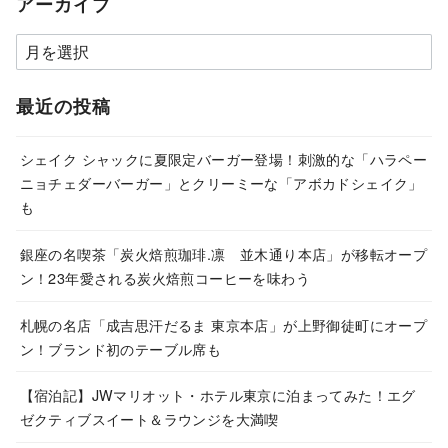
アーカイブ
ア
ー
カ
最近の投稿
イ
ブ
シェイク シャックに夏限定バーガー登場！刺激的な「ハラペー
ニョチェダーバーガー」とクリーミーな「アボカドシェイク」
も
銀座の名喫茶「炭火焙煎珈琲.凛 並木通り本店」が移転オープ
ン！23年愛される炭火焙煎コーヒーを味わう
札幌の名店「成吉思汗だるま 東京本店」が上野御徒町にオープ
ン！ブランド初のテーブル席も
【宿泊記】JWマリオット・ホテル東京に泊まってみた！エグ
ゼクティブスイート＆ラウンジを大満喫