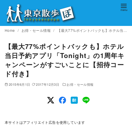
コ
ン
テ
ン
Home
お得・セール情報
【最大77%ポイントバックも】ホテル当日予約アプリ「Tonight」の1周年キャンペーンがすごいことに【招待コード付き】
ツ
へ
【最大77%ポイントバックも】ホテル
移
当日予約アプリ「Tonight」の1周年キ
動
ャンペーンがすごいことに【招待コー
ド付き】
2015年6月1日
2017年12月3日
お得・セール情報
本サイトはアフィリエイト広告を使用しています