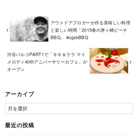
アウトドアブロガーが作る美味しい料理
と楽しい時間「2015春の茅ヶ崎ビーチ
BBQ」 #cgskBBQ
渋谷パルコPART1で「キキ＆ララ マイ
メロディ40thアニバーサリーカフェ」が
オープン
アーカイブ
ア
ー
カ
最近の投稿
イ