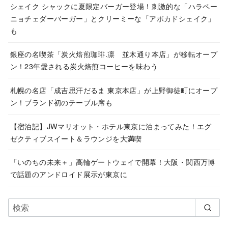
ブ
シェイク シャックに夏限定バーガー登場！刺激的な「ハラペー
ニョチェダーバーガー」とクリーミーな「アボカドシェイク」
も
銀座の名喫茶「炭火焙煎珈琲.凛 並木通り本店」が移転オープ
ン！23年愛される炭火焙煎コーヒーを味わう
札幌の名店「成吉思汗だるま 東京本店」が上野御徒町にオープ
ン！ブランド初のテーブル席も
【宿泊記】JWマリオット・ホテル東京に泊まってみた！エグ
ゼクティブスイート＆ラウンジを大満喫
「いのちの未来＋」高輪ゲートウェイで開幕！大阪・関西万博
で話題のアンドロイド展示が東京に