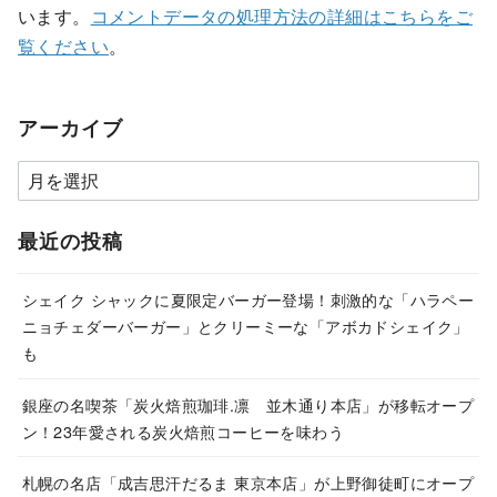
います。
コメントデータの処理方法の詳細はこちらをご
覧ください
。
アーカイブ
ア
ー
カ
最近の投稿
イ
ブ
シェイク シャックに夏限定バーガー登場！刺激的な「ハラペー
ニョチェダーバーガー」とクリーミーな「アボカドシェイク」
も
銀座の名喫茶「炭火焙煎珈琲.凛 並木通り本店」が移転オープ
ン！23年愛される炭火焙煎コーヒーを味わう
札幌の名店「成吉思汗だるま 東京本店」が上野御徒町にオープ