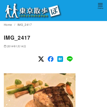
コ
ン
テ
ン
Home
IMG_2417
ツ
へ
IMG_2417
移
2014年1月14日
動