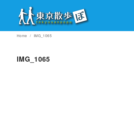
コ
ン
テ
ン
ツ
Home
IMG_1065
へ
移
IMG_1065
動