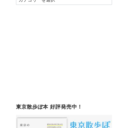
テ
ゴ
リ
ー
東京散歩ぽ本 好評発売中！