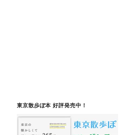
ゴ
リ
ー
東京散歩ぽ本 好評発売中！