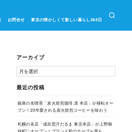
は
お問合せ
東京の懐かしくて新しい暮らし365日
アーカイブ
ア
ー
カ
最近の投稿
イ
ブ
銀座の名喫茶「炭火焙煎珈琲.凛 本店」が移転オー
プン！23年愛される炭火焙煎コーヒーを味わう
札幌の名店「成吉思汗だるま 東京本店」が上野御
徒町にオープン！ブランド初のテーブル席も