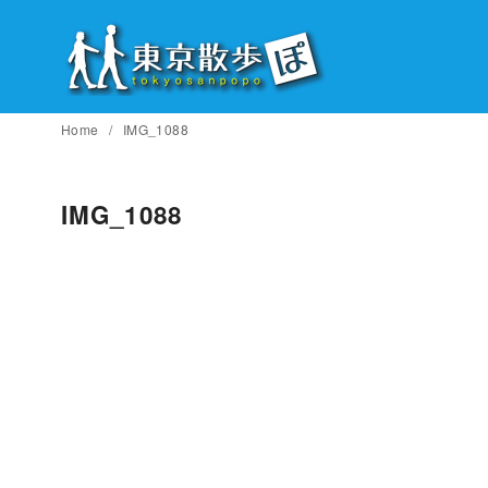
コ
ン
テ
ン
ツ
Home
IMG_1088
へ
移
IMG_1088
動