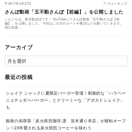
2017年4月27日
ウォーキング
さんぽ動画「五不動さんぽ【前編】」を公開しました
こんにちは、東京散歩ぽです！ YouTubeにてさんぽ動画「五不動さんぽ【前
編】」を公開しました。 今回はこの日のルートや裏話などを書いていきます。
雨の目黒…
アーカイブ
ア
ー
カ
最近の投稿
イ
ブ
シェイク シャックに夏限定バーガー登場！刺激的な「ハラペー
ニョチェダーバーガー」とクリーミーな「アボカドシェイク」
も
銀座の名喫茶「炭火焙煎珈琲.凛 並木通り本店」が移転オープ
ン！23年愛される炭火焙煎コーヒーを味わう