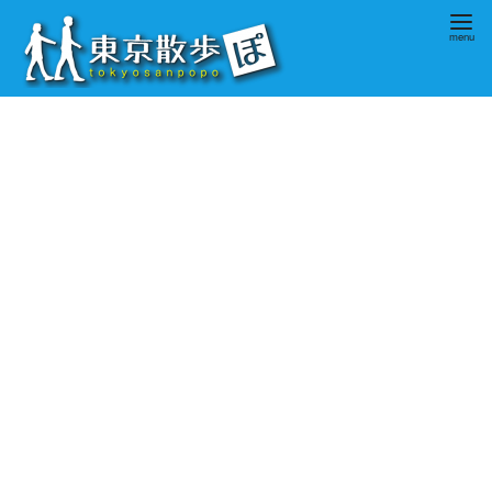
コ
ン
テ
ン
ツ
へ
移
動