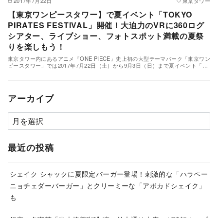
2017年7月22日
東京タワー
【東京ワンピースタワー】で夏イベント「TOKYO
PIRATES FESTIVAL」開催！大迫力のVRに360ログ
シアター、ライブショー、フォトスポット満載の夏祭
りを楽しもう！
東京タワー内にあるアニメ『ONE PIECE』史上初の大型テーマパーク「東京ワン
ピースタワー」では2017年7月22日（土）から9月3日（日）まで夏イベント「…
アーカイブ
ア
ー
カ
最近の投稿
イ
ブ
シェイク シャックに夏限定バーガー登場！刺激的な「ハラペー
ニョチェダーバーガー」とクリーミーな「アボカドシェイク」
も