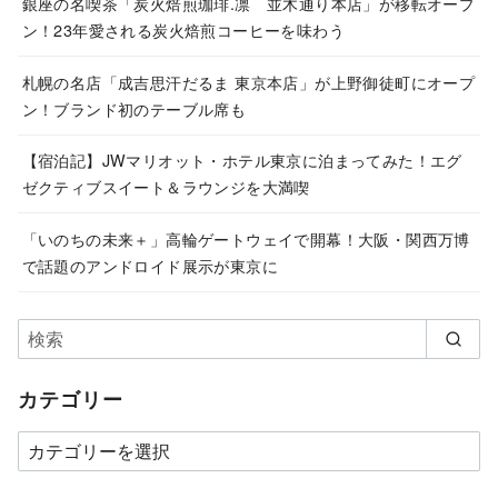
銀座の名喫茶「炭火焙煎珈琲.凛 並木通り本店」が移転オープ
ン！23年愛される炭火焙煎コーヒーを味わう
札幌の名店「成吉思汗だるま 東京本店」が上野御徒町にオープ
ン！ブランド初のテーブル席も
【宿泊記】JWマリオット・ホテル東京に泊まってみた！エグ
ゼクティブスイート＆ラウンジを大満喫
「いのちの未来＋」高輪ゲートウェイで開幕！大阪・関西万博
で話題のアンドロイド展示が東京に
カテゴリー
カ
テ