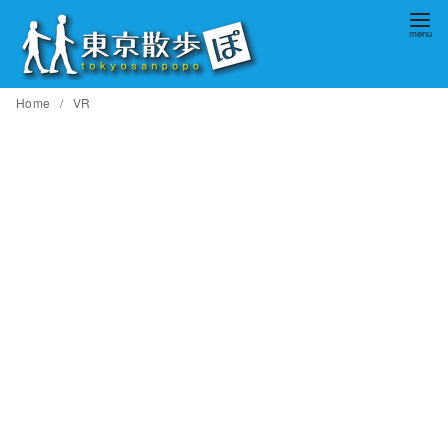
コ
ン
テ
ン
Home
VR
ツ
へ
移
動