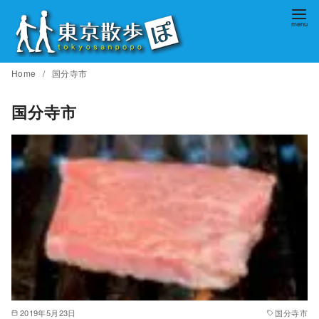
コ
ン
テ
ン
Home
国分寺市
ツ
へ
国分寺市
移
動
2019年5月23日
国分寺市