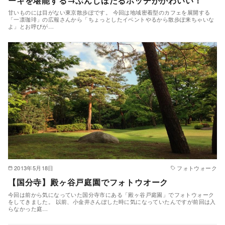
ーキを堪能する→ぶんじほたるホッチがかわいい！
甘いものには目がない東京散歩ぽです。 今回は地域密着型のカフェを展開する
「一凛珈琲」の広報さんから「ちょっとしたイベントやるから散歩ぽ来ちゃいな
よ」とお呼びが…
2013年5月18日
フォトウォーク
【国分寺】殿ヶ谷戸庭園でフォトウオーク
今回は前から気になっていた国分寺市にある「殿ヶ谷戸庭園」でフォトウォーク
をしてきました。 以前、小金井さんぽした時に気になっていたんですが前回は入
らなかった庭…