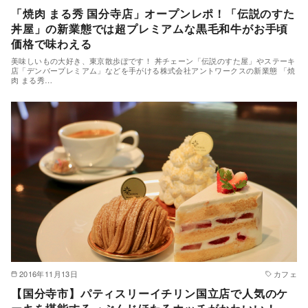
「焼肉 まる秀 国分寺店」オープンレポ！「伝説のすた
丼屋」の新業態では超プレミアムな黒毛和牛がお手頃
価格で味わえる
美味しいもの大好き、東京散歩ぽです！ 丼チェーン「伝説のすた屋」やステーキ
店「デンバープレミアム」などを手がける株式会社アントワークスの新業態 「焼
肉 まる秀…
2016年11月13日
カフェ
【国分寺市】パティスリーイチリン国立店で人気のケ