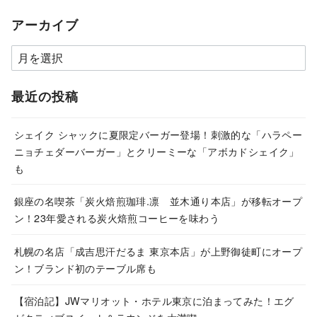
アーカイブ
ア
ー
カ
最近の投稿
イ
ブ
シェイク シャックに夏限定バーガー登場！刺激的な「ハラペー
ニョチェダーバーガー」とクリーミーな「アボカドシェイク」
も
銀座の名喫茶「炭火焙煎珈琲.凛 並木通り本店」が移転オープ
ン！23年愛される炭火焙煎コーヒーを味わう
札幌の名店「成吉思汗だるま 東京本店」が上野御徒町にオープ
ン！ブランド初のテーブル席も
【宿泊記】JWマリオット・ホテル東京に泊まってみた！エグ