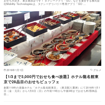
おせち大好き、東京散歩ぽです！ タクシーアプリ「GO」などを運営する株式会
社Mobility Technologiesは、タクシーデリバリー専用アプリ「GO …
2016年1月1日
グルメ
【1/3まで3,000円でおせち食べ放題】ホテル龍名館東
京で28品目のおせちビュッフェ
創業118年の老舗ホテル「ホテル龍名館東京」（東京駅八重洲）にて2016年1月1
日（金・元旦）から1月3日（日）の午前11時から午後3時までおせち料理28品
目…