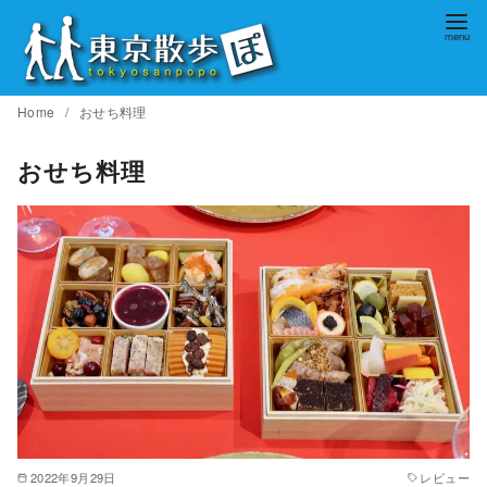
コ
ン
テ
ン
Home
おせち料理
ツ
へ
おせち料理
移
動
2022年9月29日
レビュー