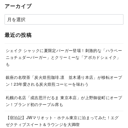
アーカイブ
ア
ー
カ
最近の投稿
イ
ブ
シェイク シャックに夏限定バーガー登場！刺激的な「ハラペー
ニョチェダーバーガー」とクリーミーな「アボカドシェイク」
も
銀座の名喫茶「炭火焙煎珈琲.凛 並木通り本店」が移転オープ
ン！23年愛される炭火焙煎コーヒーを味わう
札幌の名店「成吉思汗だるま 東京本店」が上野御徒町にオープ
ン！ブランド初のテーブル席も
【宿泊記】JWマリオット・ホテル東京に泊まってみた！エグ
ゼクティブスイート＆ラウンジを大満喫