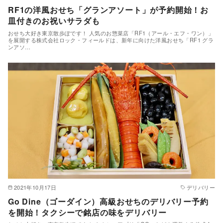
RF1の洋風おせち「グランアソート」が予約開始！お
皿付きのお祝いサラダも
おせち大好き東京散歩ぽです！ 人気のお惣菜店「RF1（アール・エフ・ワン）」
を展開する株式会社ロック・フィールドは、新年に向けた洋風おせち「RF1 グラ
ンアソ…
2021年10月17日
デリバリー
Go Dine（ゴーダイン）高級おせちのデリバリー予約
を開始！タクシーで銘店の味をデリバリー