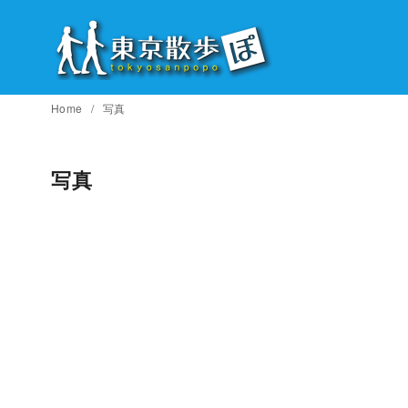
コ
ン
テ
ン
ツ
Home
写真
へ
移
写真
動