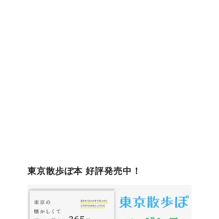
ゴ
リ
ー
東京散歩ぽ本 好評発売中！