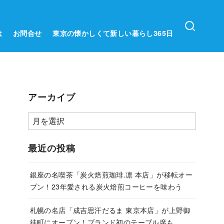
は
お問合せ
東京の懐かしくて新しい暮らし365日
アーカイブ
ア
ー
カ
最近の投稿
イ
ブ
銀座の名喫茶「炭火焙煎珈琲.凛 本店」が移転オー
プン！23年愛される炭火焙煎コーヒーを味わう
札幌の名店「成吉思汗だるま 東京本店」が上野御
徒町にオープン！ブランド初のテーブル席も