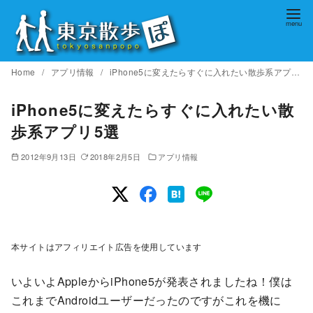
コ
ン
テ
ン
Home
アプリ情報
iPhone5に変えたらすぐに入れたい散歩系アプリ5選
ツ
へ
iPhone5に変えたらすぐに入れたい散
移
歩系アプリ5選
動
2012年9月13日
2018年2月5日
アプリ情報
本サイトはアフィリエイト広告を使用しています
いよいよAppleからiPhone5が発表されましたね！僕は
これまでAndroidユーザーだったのですがこれを機に