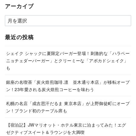
アーカイブ
ア
ー
カ
最近の投稿
イ
ブ
シェイク シャックに夏限定バーガー登場！刺激的な「ハラペー
ニョチェダーバーガー」とクリーミーな「アボカドシェイク」
も
銀座の名喫茶「炭火焙煎珈琲.凛 並木通り本店」が移転オープ
ン！23年愛される炭火焙煎コーヒーを味わう
札幌の名店「成吉思汗だるま 東京本店」が上野御徒町にオープ
ン！ブランド初のテーブル席も
【宿泊記】JWマリオット・ホテル東京に泊まってみた！エグ
ゼクティブスイート＆ラウンジを大満喫