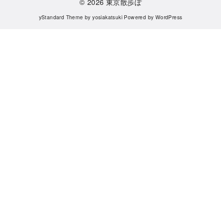
© 2026
東京散歩ぽ
yStandard Theme
by
yosiakatsuki
Powered by
WordPress