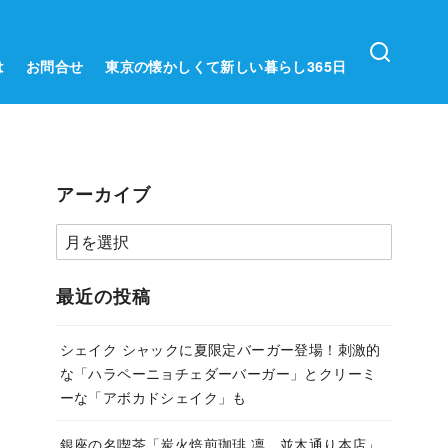
は
お問合せ
東京の懐かしくて新しい暮らし365日
アーカイブ
ア
ー
カ
最近の投稿
イ
ブ
シェイク シャックに夏限定バーガー登場！刺激的
な「ハラペーニョチェダーバーガー」とクリーミ
ーな「アボカドシェイク」も
銀座の名喫茶「炭火焙煎珈琲.凛 並木通り本店」