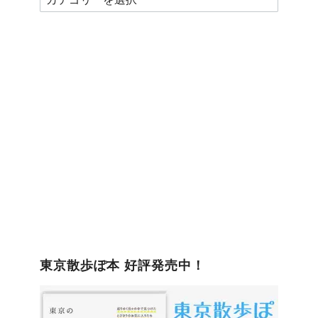
テ
ゴ
リ
ー
東京散歩ぽ本 好評発売中！