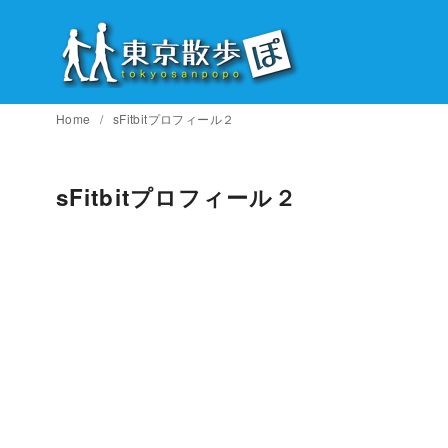
コ
ン
テ
ン
ツ
Home
sFitbitプロフィール２
へ
移
sFitbitプロフィール２
動