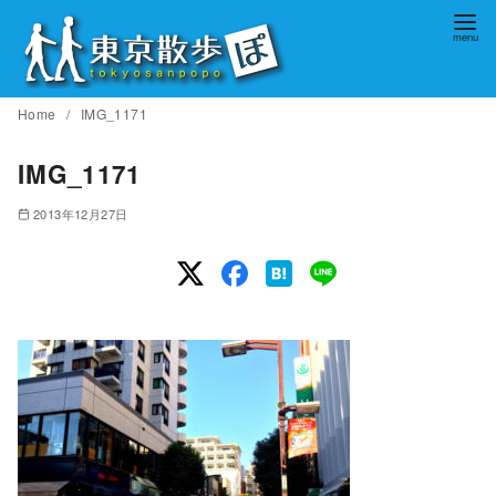
コ
ン
テ
ン
Home
IMG_1171
ツ
へ
IMG_1171
移
2013年12月27日
動