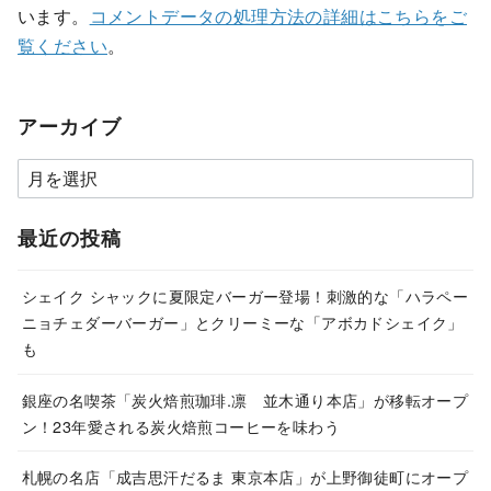
います。
コメントデータの処理方法の詳細はこちらをご
覧ください
。
アーカイブ
ア
ー
カ
最近の投稿
イ
ブ
シェイク シャックに夏限定バーガー登場！刺激的な「ハラペー
ニョチェダーバーガー」とクリーミーな「アボカドシェイク」
も
銀座の名喫茶「炭火焙煎珈琲.凛 並木通り本店」が移転オープ
ン！23年愛される炭火焙煎コーヒーを味わう
札幌の名店「成吉思汗だるま 東京本店」が上野御徒町にオープ