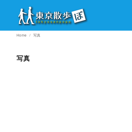
コ
ン
テ
ン
ツ
Home
写真
へ
移
写真
動