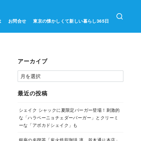
は
お問合せ
東京の懐かしくて新しい暮らし365日
アーカイブ
ア
ー
カ
最近の投稿
イ
ブ
シェイク シャックに夏限定バーガー登場！刺激的
な「ハラペーニョチェダーバーガー」とクリーミ
ーな「アボカドシェイク」も
銀座の名喫茶「炭火焙煎珈琲.凛 並木通り本店」