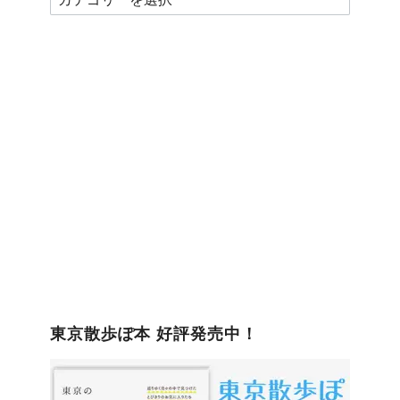
テ
ゴ
リ
ー
東京散歩ぽ本 好評発売中！