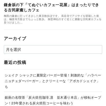
鎌倉坂の下「てぬぐいカフェ一花屋」はまったりでき
る古民家癒しカフェ
梅雨の鎌倉に行ってきました東京散歩ぽです。 長谷寺でアジサイを堪能した後
は、極楽寺方面までちょっと散歩。 御霊神社のすぐ近くに素敵な古民家カフェを
見つけました…
アーカイブ
ア
ー
カ
最近の投稿
イ
ブ
シェイク シャックに夏限定バーガー登場！刺激的な「ハラペー
ニョチェダーバーガー」とクリーミーな「アボカドシェイク」
も
銀座の名喫茶「炭火焙煎珈琲.凛 並木通り本店」が移転オープ
ン！23年愛される炭火焙煎コーヒーを味わう