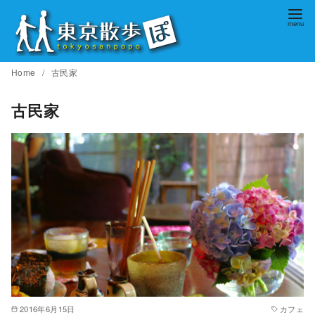
コ
ン
テ
ン
Home
古民家
ツ
へ
古民家
移
動
2016年6月15日
カフェ