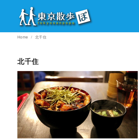
コ
ン
テ
ン
ツ
Home
北千住
へ
移
北千住
動