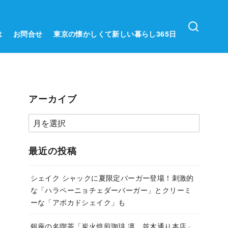
は
お問合せ
東京の懐かしくて新しい暮らし365日
アーカイブ
ア
ー
カ
最近の投稿
イ
ブ
シェイク シャックに夏限定バーガー登場！刺激的
な「ハラペーニョチェダーバーガー」とクリーミ
ーな「アボカドシェイク」も
銀座の名喫茶「炭火焙煎珈琲.凛 並木通り本店」