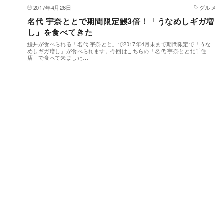
2017年4月26日
グルメ
名代 宇奈ととで期間限定鰻3倍！「うなめしギガ増
し」を食べてきた
鰻丼が食べられる「名代 宇奈とと」で2017年4月末まで期間限定で「うな
めしギガ増し」が食べられます。今回はこちらの「名代 宇奈とと北千住
店」で食べて来ました…