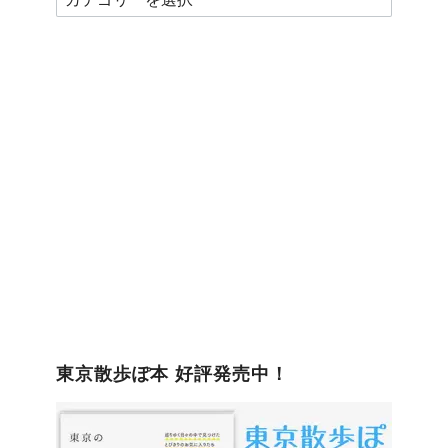
テ
ゴ
リ
ー
東京散歩ぽ本 好評発売中！