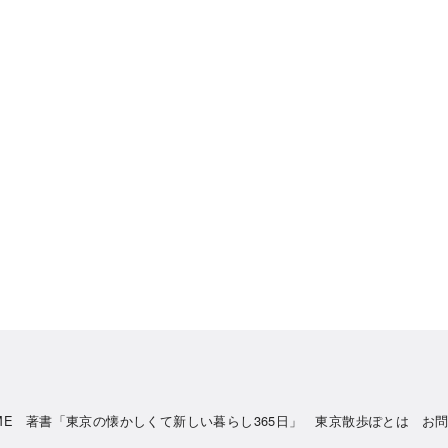
ME
著書「東京の懐かしくて新しい暮らし365日」
東京散歩ぽとは
お