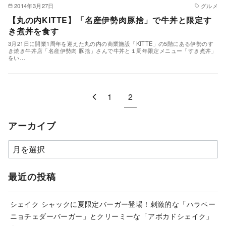
2014年3月27日
グルメ
【丸の内KITTE】「名産伊勢肉豚捨」で牛丼と限定す
き煮丼を食す
3月21日に開業1周年を迎えた丸の内の商業施設「KITTE」の5階にある伊勢のす
き焼き牛丼店「名産伊勢肉 豚捨」さんで牛丼と１周年限定メニュー「すき煮丼」
をい…
1
2
アーカイブ
ア
ー
カ
最近の投稿
イ
ブ
シェイク シャックに夏限定バーガー登場！刺激的な「ハラペー
ニョチェダーバーガー」とクリーミーな「アボカドシェイク」