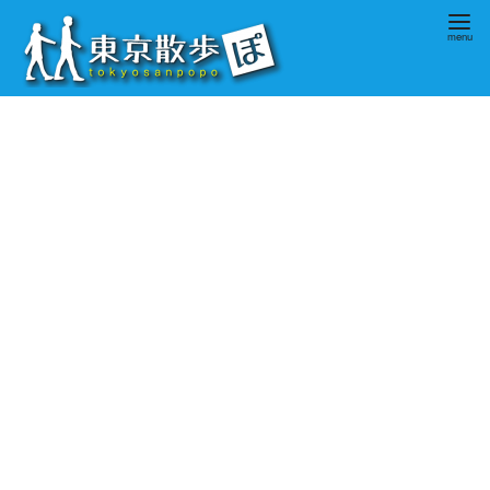
コ
ン
テ
ン
ツ
へ
移
動