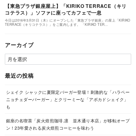
【東急プラザ銀座屋上】「KIRIKO TERRACE（キリ
コテラス）」ソファに座ってカフェで一息
今日は2016年3月31日（木）にオープンした「東急プラザ銀座」の屋上「KIRIKO
TERRACE（キリコテラス）」をご案内します。 「KIRIKO TER…
アーカイブ
ア
ー
カ
最近の投稿
イ
ブ
シェイク シャックに夏限定バーガー登場！刺激的な「ハラペー
ニョチェダーバーガー」とクリーミーな「アボカドシェイク」
も
銀座の名喫茶「炭火焙煎珈琲.凛 並木通り本店」が移転オープ
ン！23年愛される炭火焙煎コーヒーを味わう