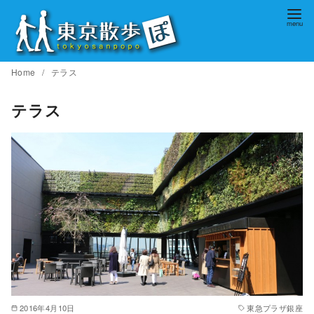
コ
ン
テ
ン
Home
テラス
ツ
へ
テラス
移
動
2016年4月10日
東急プラザ銀座