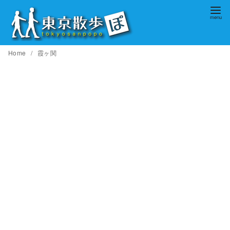
コ
ン
テ
ン
Home
霞ヶ関
ツ
へ
移
動