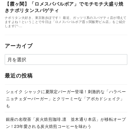
【霞ヶ関】「ロメスパバルボア」でモチモチ大盛り焼
きナポリタンスパゲティ
ナポリタン大好き、東京散歩ぽです！ 最近、ガッツリ系のスパゲティ店が増えて
ますよね！ということで今日は「ロメスパバルボア霞ヶ関飯野ビル店」をご紹介
します(^-…
アーカイブ
ア
ー
カ
最近の投稿
イ
ブ
シェイク シャックに夏限定バーガー登場！刺激的な「ハラペー
ニョチェダーバーガー」とクリーミーな「アボカドシェイク」
も
銀座の名喫茶「炭火焙煎珈琲.凛 並木通り本店」が移転オープ
ン！23年愛される炭火焙煎コーヒーを味わう