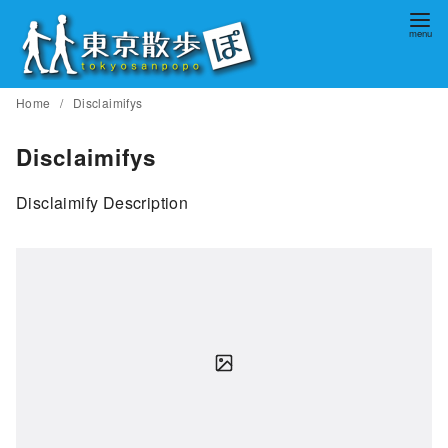
コ
ン
テ
ン
Home
Disclaimifys
ツ
へ
Disclaimifys
移
動
Disclaimify Description