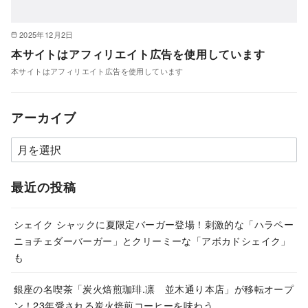
2025年12月2日
本サイトはアフィリエイト広告を使用しています
本サイトはアフィリエイト広告を使用しています
アーカイブ
ア
ー
カ
最近の投稿
イ
ブ
シェイク シャックに夏限定バーガー登場！刺激的な「ハラペー
ニョチェダーバーガー」とクリーミーな「アボカドシェイク」
も
銀座の名喫茶「炭火焙煎珈琲.凛 並木通り本店」が移転オープ
ン！23年愛される炭火焙煎コーヒーを味わう