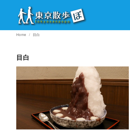
コ
ン
テ
ン
ツ
Home
目白
へ
移
目白
動