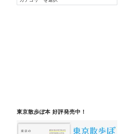
テ
ゴ
リ
ー
東京散歩ぽ本 好評発売中！