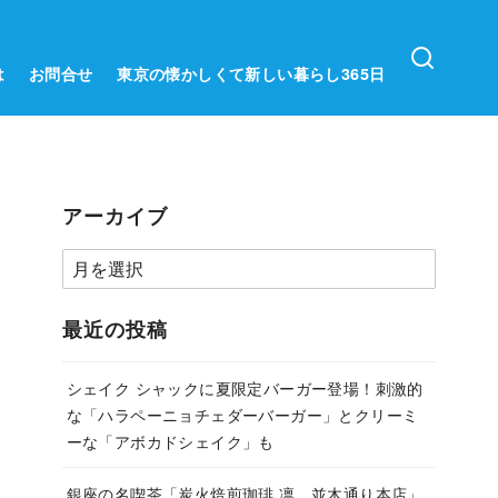
は
お問合せ
東京の懐かしくて新しい暮らし365日
アーカイブ
ア
ー
カ
最近の投稿
イ
ブ
シェイク シャックに夏限定バーガー登場！刺激的
な「ハラペーニョチェダーバーガー」とクリーミ
ーな「アボカドシェイク」も
銀座の名喫茶「炭火焙煎珈琲.凛 並木通り本店」