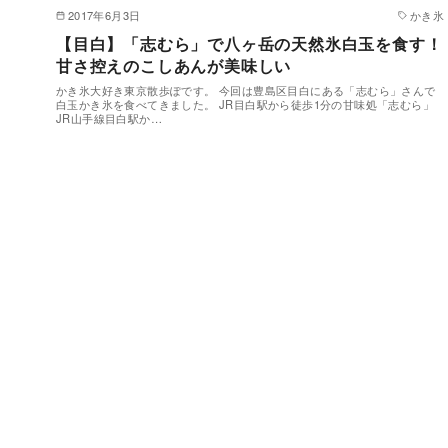
2017年6月3日
かき氷
【目白】「志むら」で八ヶ岳の天然氷白玉を食す！
甘さ控えのこしあんが美味しい
かき氷大好き東京散歩ぽです。 今回は豊島区目白にある「志むら」さんで
白玉かき氷を食べてきました。 JR目白駅から徒歩1分の甘味処「志むら」
JR山手線目白駅か…