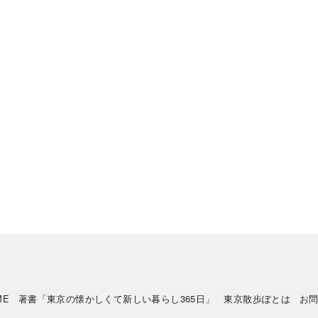
ME
著書「東京の懐かしくて新しい暮らし365日」
東京散歩ぽとは
お