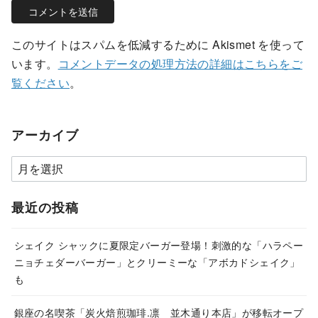
このサイトはスパムを低減するために Akismet を使って
います。
コメントデータの処理方法の詳細はこちらをご
覧ください
。
アーカイブ
ア
ー
カ
最近の投稿
イ
ブ
シェイク シャックに夏限定バーガー登場！刺激的な「ハラペー
ニョチェダーバーガー」とクリーミーな「アボカドシェイク」
も
銀座の名喫茶「炭火焙煎珈琲.凛 並木通り本店」が移転オープ