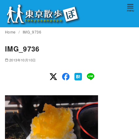
コ
ン
テ
ン
Home
IMG_9736
ツ
へ
IMG_9736
移
2013年10月10日
動